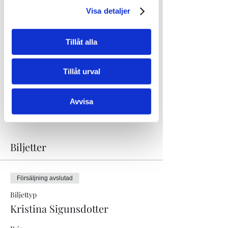
hon Augustpriset i kategorin "Årets Svenska 
Visa detaljer
barn och ungdomsbok" med "Humlan 
Hanssons hemligheter"
Böcker:
Tillåt alla
"Humlan Hanssons hemligheter" (2020)
"Kryptosapiens - Ett omänskligt äventyr" 
(2019)
Tillåt urval
"Hundgården" (2017)
"Min krokodil tror att den är en racerbil" 
(2017)
Avvisa
Läs mer >
Biljetter
Försäljning avslutad
Biljettyp
Kristina Sigunsdotter