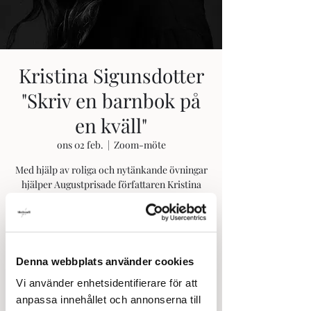
Kristina Sigunsdotter
"Skriv en barnbok på
en kväll"
ons 02 feb.
  |  
Zoom-möte
Med hjälp av roliga och nytänkande övningar
hjälper Augustprisade författaren Kristina
Sigunsdotter dig att skriva ett första utkast
till en barnbok, från början till slut.
Registrering är stängd
Denna webbplats använder cookies
Se andra evenemang
Vi använder enhetsidentifierare för att
anpassa innehållet och annonserna till