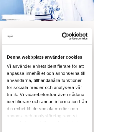
SKRIV- och VINRESA i
Toscana med Martina
Haag
Denna webbplats använder cookies
tors 31 okt.
  |  
Provincia di Siena
Vi använder enhetsidentifierare för att
Fem dagar i hjärtat av Toscana. Vi bor på en
anpassa innehållet och annonserna till
anrik vingård med Martina som lär oss skriva
användarna, tillhandahålla funktioner
för både bok och film. Dagarna avrundas
för sociala medier och analysera vår
med vinprovningskvällar till god italiensk
trafik. Vi vidarebefordrar även sådana
mat. Anmäl ditt intresse nu och du är först
identifierare och annan information från
med att få mer information om kursen då allt
din enhet till de sociala medier och
är klart.
annons- och analysföretag som vi
samarbetar med. Dessa kan i sin tur
Anmälan är stängd
kombinera informationen med annan
Samtyckesval