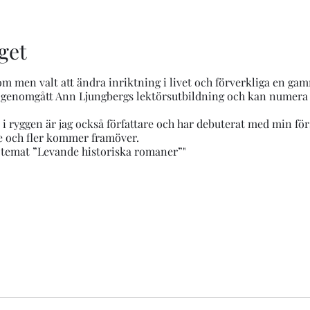
get
m men valt att ändra inriktning i livet och förverkliga en gam
r genomgått Ann Ljungbergs lektörsutbildning och kan numera
 i ryggen är jag också författare och har debuterat med min fö
e och fler kommer framöver.
 temat ”Levande historiska romaner”"
erman.se/
an.se/blogg/