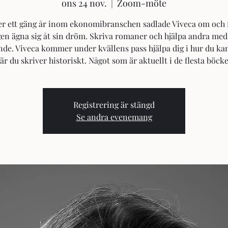
ons 24 nov.
  |  
Zoom-möte
er ett gäng år inom ekonomibranschen sadlade Viveca om och 
gen ägna sig åt sin dröm. Skriva romaner och hjälpa andra med
nde. Viveca kommer under kvällens pass hjälpa dig i hur du ka
är du skriver historiskt. Något som är aktuellt i de flesta böcke
Registrering är stängd
Se andra evenemang