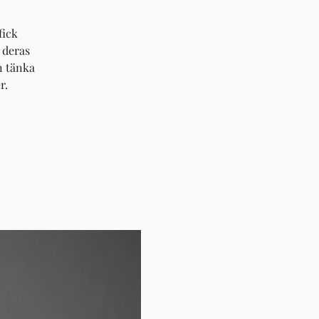
fick
 deras
n tänka
r.