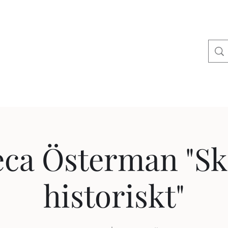
åra kurser
Artiklar
Skrivstugan
Anslagstavlan:
eca Österman "Sk
historiskt"