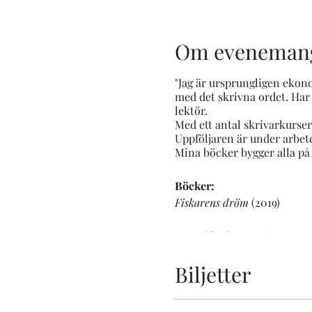
Om eveneman
"Jag är ursprungligen ekono
med det skrivna ordet. Ha
lektör.
Med ett antal skrivarkurser
Uppföljaren är under arbet
Mina böcker bygger alla på
Böcker:
Fiskarens dröm
(2019)
Hemsida:
https://vivecaost
Biljetter
Blogg:
https://vivecaosterm