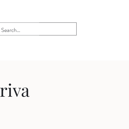
Logga in
SEK (kr)
 För medlemmar
Presentkort
riva