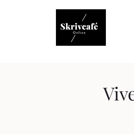
Hem
V
Viv