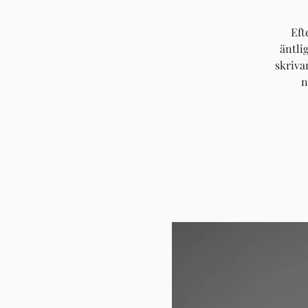
Eft
äntli
skriva
n