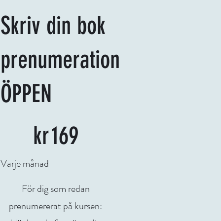
Skriv din bok
prenumeration
ÖPPEN
169 kr
kr
169
Varje månad
För dig som redan
prenumererat på kursen: