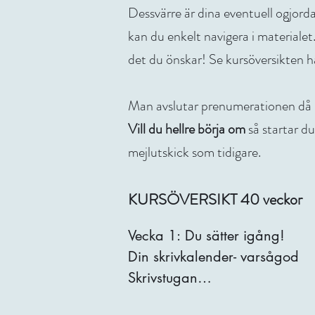
Dessvärre är dina eventuell ogjorda
kan du enkelt navigera i materialet. 
det du önskar! Se kursöversikten h
Man avslutar prenumerationen då m
Vill du hellre börja om
så startar d
mejlutskick som tidigare.
KURSÖVERSIKT 40 veckor
Vecka 1: Du sätter igång!

Din skrivkalender- varsågod

Skrivstugan

Pass 1: Förberedelser - Att 