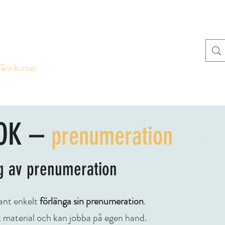
åra kurser
Artiklar
Skrivstugan
Anslagstavlan:
BOK –
prenumeration
g av prenumeration
ant enkelt
förlänga sin prenumeration
.
allt material och kan jobba på egen hand.