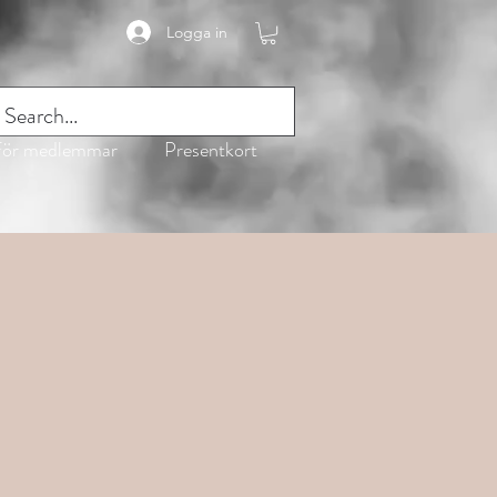
Logga in
SEK (kr)
 För medlemmar
Presentkort