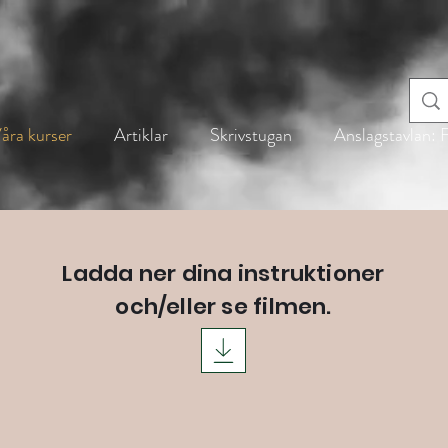
åra kurser
Artiklar
Skrivstugan
Anslagstavlan:
Ladda ner dina instruktioner
och/eller se filmen.