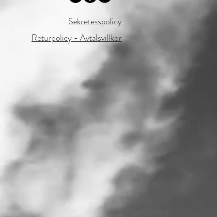
Sekretesspolicy
Returpolicy - Avtalsvillkor