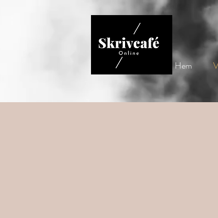
Hem
V